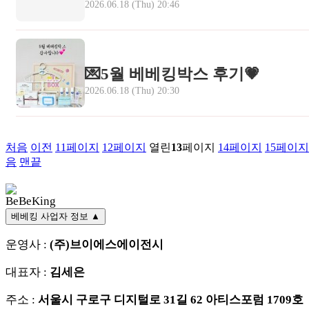
2026.06.18 (Thu) 20:46
💌5월 베베킹박스 후기💗
2026.06.18 (Thu) 20:30
처음
이전
11
페이지
12
페이지
열린
13
페이지
14
페이지
15
페이지
음
맨끝
베베킹 사업자 정보
▲
운영사 :
(주)브이에스에이전시
✅
후기 작성 가이드
대표자 :
김세은
주소 :
서울시 구로구 디지털로 31길 62 아티스포럼 1709호