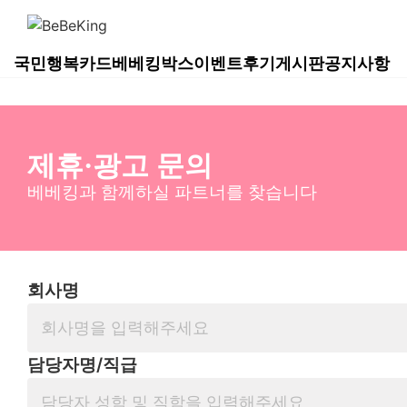
국민행복카드
베베킹박스
이벤트
후기게시판
공지사항
제휴·광고 문의
베베킹과 함께하실 파트너를 찾습니다
회사명
담당자명/직급