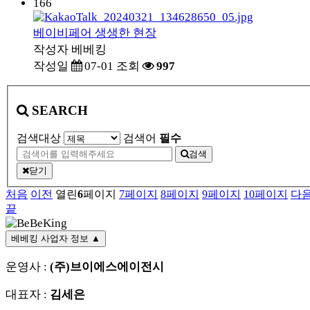
166
베이비페어 생생한 현장
작성자
베베킹
작성일
07-01
조회
997
SEARCH
검색대상
검색어
필수
검색
닫기
처음
이전
열린
6
페이지
7
페이지
8
페이지
9
페이지
10
페이지
다
끝
베베킹 사업자 정보
▲
운영사 :
(주)브이에스에이전시
대표자 :
김세은